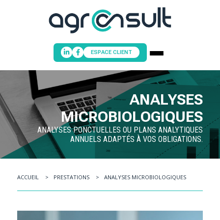
ESPACE CLIENT
ANALYSES
ACCUEIL
MICROBIOLOGIQUES
PRESTATIONS & CONSEILS
ANALYSES PONCTUELLES OU PLANS ANALYTIQUES
NOS FORMATIONS
ANNUELS ADAPTÉS À VOS OBLIGATIONS.
NOTRE ÉQUIPE
POINT INFORMATION HYGIÈNE
NOUS CONTACTER
ACCUEIL
PRESTATIONS
ANALYSES MICROBIOLOGIQUES