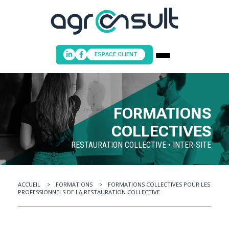
ESPACE CLIENT
ACCUEIL
FORMATIONS
PRESTATIONS & CONSEILS
COLLECTIVES
NOS FORMATIONS
RESTAURATION COLLECTIVE • INTER-SITE
NOTRE ÉQUIPE
POINT INFORMATION HYGIÈNE
NOUS CONTACTER
ACCUEIL
FORMATIONS
FORMATIONS COLLECTIVES POUR LES
PROFESSIONNELS DE LA RESTAURATION COLLECTIVE