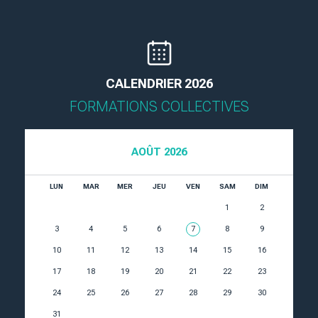
CALENDRIER 2026
FORMATIONS COLLECTIVES
AOÛT 2026
LUN
MAR
MER
JEU
VEN
SAM
DIM
1
2
3
4
5
6
7
8
9
10
11
12
13
14
15
16
17
18
19
20
21
22
23
24
25
26
27
28
29
30
31