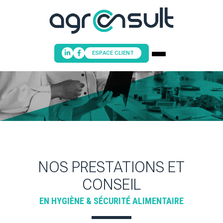
ESPACE CLIENT
ACCUEIL
PRESTATIONS & CONSEILS
NOS FORMATIONS
NOTRE ÉQUIPE
NOS PRESTATIONS ET
POINT INFORMATION HYGIÈNE
NOUS CONTACTER
CONSEIL
EN HYGIÈNE & SÉCURITÉ ALIMENTAIRE